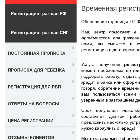
Временная регист
Регистрация граждан РФ
Обновление страницы: 07.0
Наш центр
помогает в 
Регистрация граждан СНГ
Артёмовском
для граждан
нами, вы сможете в сж
регистрацию с договором на
ПОСТОЯННАЯ ПРОПИСКА
Услуга получения
регис
ПРОПИСКА ДЛЯ РЕБЕНКА
момент необходима, по той
подобрать работу, отдать
кредит в банке или оформи
РЕГИСТРАЦИЯ ДЛЯ РВП
говоря, обретение времен
вам пользоваться всеми
уверенным в завтрашнем дн
ОТВЕТЫ НА ВОПРОСЫ
Срок получения
легаль
составляет два-три ра
ЦЕНА РЕГИСТРАЦИИ
предложить несколько уст
нужно караулить очередь!
ОТЗЫВЫ КЛИЕНТОВ
Мы отказываемся оформлят