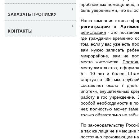
проблемных помещениях, по
быть уверенными, что вы ос
ЗАКАЗАТЬ ПРОПИСКУ
Наша компания готова оф
регистрацию в Артём
КОНТАКТЫ
регистрация
- это постанов
где гражданин временно о
том, если у вас уже есть п
вам нужно записать ребен
микрорайоне, вам не пот
места жительства.
Постоя
месту жительства, оформл
5 - 10 лет и более. Штам
стартует от 35 тысяч рубле
составляет около 7 дней
ипотеки, внушительных кре
работу в гос учреждение. 
особой необходимости в по
нет, полностью может заме
только обязательно не забы
По законодательству Росси
а так же лица не имеющие 
постоянно проживающие на 